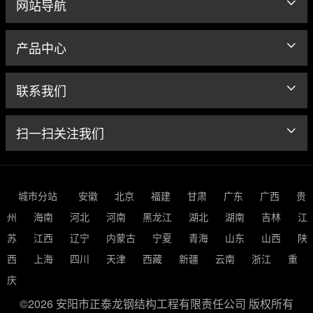
网站导航
产品中心
联系我们
扫一扫关注我们
城市分站
安徽
北京
福建
甘肃
广东
广西
贵
州
海南
河北
河南
黑龙江
湖北
湖南
吉林
江
苏
江西
辽宁
内蒙古
宁夏
青海
山东
山西
陕
西
上海
四川
天津
西藏
新疆
云南
浙江
重
庆
©2026 安阳市正泰龙钢结构工程有限责任公司 版权所有