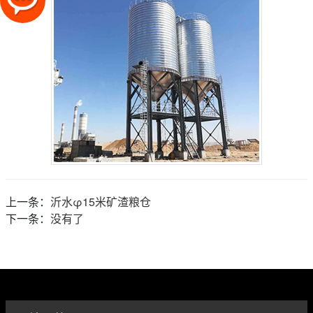
上一条：
沂水φ15米矿渣粮仓
下一条：
没有了