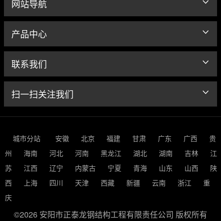
网站导航
产品中心
联系我们
扫一扫关注我们
城市分站
安徽
北京
福建
甘肃
广东
广西
贵
州
海南
河北
河南
黑龙江
湖北
湖南
吉林
江
苏
江西
辽宁
内蒙古
宁夏
青海
山东
山西
陕
西
上海
四川
天津
西藏
新疆
云南
浙江
重
庆
©2026 安阳市正泰龙钢结构工程有限责任公司 版权所有